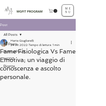
ME
MGFIT PROGRAM
NU
Post
All Posts
Marta Giugliarelli
All Posts
24 ott 2022
Tempo di lettura: 1 min
Fame Fisiologica Vs Fame
Ricette PLUS
Emotiva; un viaggio di
MGFIT
Ricette
conoscenza e ascolto
personale.