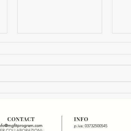
CREMA DI ZUCCA
POR
CO
CONTACT
INFO
nfo@mgfitprogram.com
p.iva: 03732500545
PER COLLABORAZIONI: