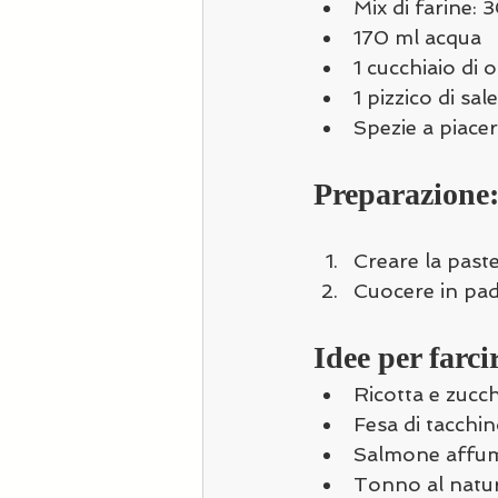
Mix di farine: 
170 ml acqua
1 cucchiaio di o
1 pizzico di sale
Spezie a piace
Preparazione
Creare la paste
Cuocere in pad
Idee per farcir
Ricotta e zucch
Fesa di tacchin
Salmone affum
Tonno al natur