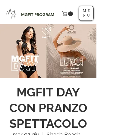
ME
MGFIT PROGRAM
NU
MGFIT DAY
CON PRANZO
SPETTACOLO
mar 02 giu
  |  
Shada Beach -